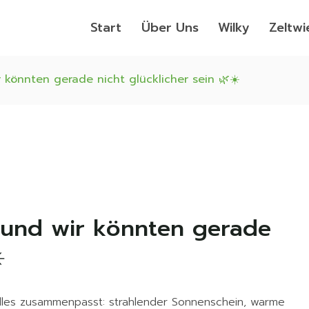
Start
Über Uns
Wilky
Zeltwi
r könnten gerade nicht glücklicher sein 🌿☀️
– und wir könnten gerade
️
lles zusammenpasst: strahlender Sonnenschein, warme