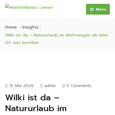
Menu
Start
Home
Insights
Über Uns
Wilki ist da – Natururlaub im Wohnwagen ab dem
03. Juni buchbar
Wilky
Zeltwiese
Preise
Galerie
31. Mai 2026
admin
0 Comments
Wilki ist da –
Aktuelles
Natururlaub im
Kontakt