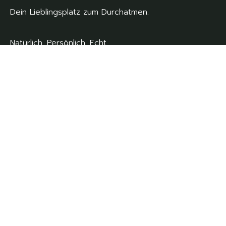
Dein Lieblingsplatz zum Durchatmen.
Natürlich. Persönlich. Echt
Seiten
Start
Über Uns
Galerie
Aktuelles